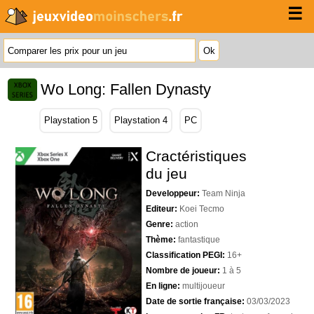
☰
Wo Long: Fallen Dynasty
Playstation 5
Playstation 4
PC
Cractéristiques
du jeu
Developpeur:
Team Ninja
Editeur:
Koei Tecmo
Genre:
action
Thème:
fantastique
Classification PEGI:
16+
Nombre de joueur:
1 à 5
En ligne:
multijoueur
Date de sortie française:
03/03/2023