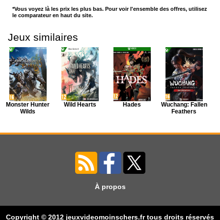
*Vous voyez là les prix les plus bas. Pour voir l'ensemble des offres, utilisez
le comparateur en haut du site.
Jeux similaires
Monster Hunter
Wild Hearts
Hades
Wuchang: Fallen
Wilds
Feathers
À propos
Steelrising
Alan Wake
Hogwarts
Senua's Saga:
Remastered
Legacy:
Hellblade II
Copyright © 2012 jeuxvideomoinschers.fr tous droits réservés