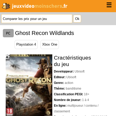
☰
Ghost Recon Wildlands
Playstation 4
Xbox One
Cractéristiques
du jeu
Developpeur:
Ubisoft
Editeur:
Ubisoft
Genre:
action
Thème:
banditisme
Classification PEGI:
18+
Nombre de joueur:
1 à 4
En ligne:
multijoueur / contenu /
classement