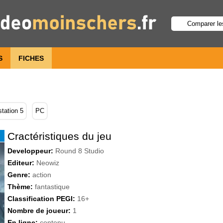
S
FICHES
station 5
PC
Cractéristiques du jeu
Developpeur:
Round 8 Studio
Editeur:
Neowiz
Genre:
action
Thème:
fantastique
Classification PEGI:
16+
Nombre de joueur:
1
En ligne:
contenu