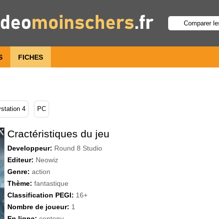
S
FICHES
station 4
PC
Cractéristiques du jeu
Developpeur:
Round 8 Studio
Editeur:
Neowiz
Genre:
action
Thème:
fantastique
Classification PEGI:
16+
Nombre de joueur:
1
En ligne:
contenu