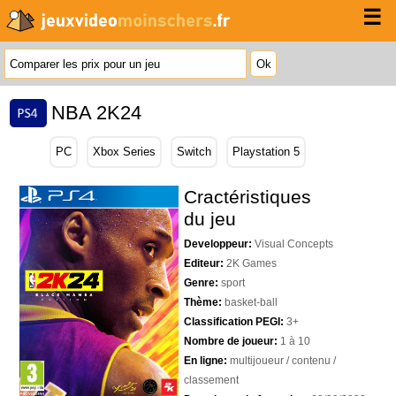
☰
NBA 2K24
PC
Xbox Series
Switch
Playstation 5
Cractéristiques
du jeu
Developpeur:
Visual Concepts
Editeur:
2K Games
Genre:
sport
Thème:
basket-ball
Classification PEGI:
3+
Nombre de joueur:
1 à 10
En ligne:
multijoueur / contenu /
classement