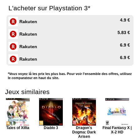
L'acheter sur Playstation 3*
4.9 €
Rakuten
5.83 €
Rakuten
6.9 €
Rakuten
6.9 €
Rakuten
*Vous voyez là les prix les plus bas. Pour voir l'ensemble des offres, utilisez
le comparateur en haut du site.
Jeux similaires
Tales of Xillia
Diablo 3
Dragon's
Final Fantasy X |
Dogma: Dark
X-2 HD
Arisen