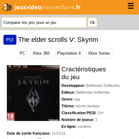
☰
The elder scrolls V: Skyrim
PC
Xbox 360
Playstation 4
Xbox Series
Cractéristiques
du jeu
Developpeur:
Bethesda Softworks
Editeur:
Bethesda Softworks
Genre:
rpg
Thème:
héroic-fantasy
Classification PEGI:
18+
Nombre de joueur:
1
En ligne:
contenu
Date de sortie française:
11/11/11