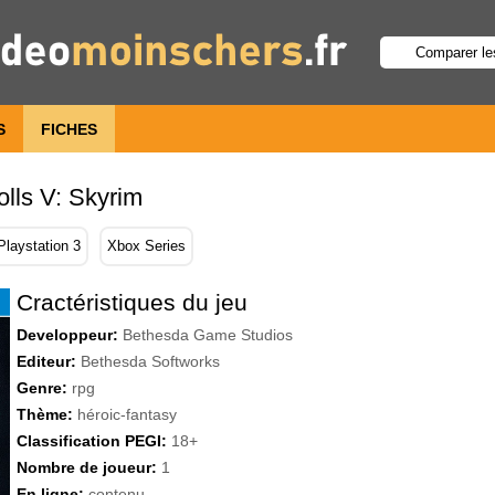
S
FICHES
olls V: Skyrim
Playstation 3
Xbox Series
Cractéristiques du jeu
Developpeur:
Bethesda Game Studios
Editeur:
Bethesda Softworks
Genre:
rpg
Thème:
héroic-fantasy
Classification PEGI:
18+
Nombre de joueur:
1
En ligne:
contenu