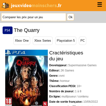
☰
The Quarry
Xbox One
Xbox Series
Playstation 5
PC
Cractéristiques
du jeu
Developpeur:
Supermassive Games
Editeur:
2K Games
Genre:
ovni
Thème:
horreur
Classification PEGI:
18+
Nombre de joueur:
1 à 8
En ligne:
multijoueur / contenu
Date de sortie française:
10/06/2022