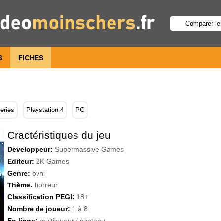
S
FICHES
eries
Playstation 4
PC
Cractéristiques du jeu
Developpeur:
Supermassive Games
Editeur:
2K Games
Genre:
ovni
Thème:
horreur
Classification PEGI:
18+
Nombre de joueur:
1 à 8
En ligne:
multijoueur / contenu