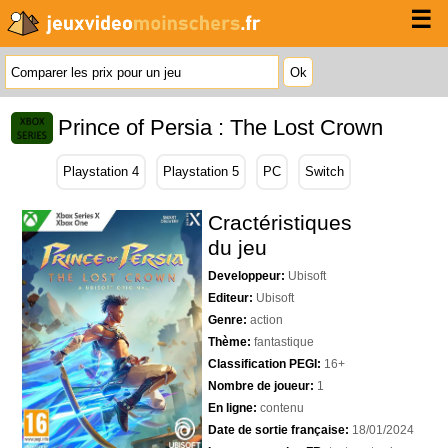
☰
Prince of Persia : The Lost Crown
Playstation 4
Playstation 5
PC
Switch
Cractéristiques
du jeu
Developpeur:
Ubisoft
Editeur:
Ubisoft
Genre:
action
Thème:
fantastique
Classification PEGI:
16+
Nombre de joueur:
1
En ligne:
contenu
Date de sortie française:
18/01/2024